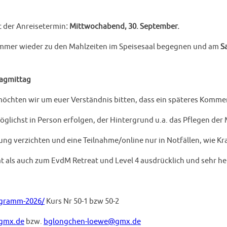
lt der Anreisetermin
: Mittwochabend, 30. September.
 immer wieder zu den Mahlzeiten im Speisesaal begegnen und am
S
tagmittag
möchten wir um euer Verständnis bitten, dass ein späteres Kommen
möglichst in Person erfolgen, der Hintergrund u.a. das Pflegen d
g verzichten und eine Teilnahme/online nur in Notfällen, wie Kr
 als auch zum EvdM Retreat und Level 4 ausdrücklich und sehr her
ogramm-2026/
Kurs Nr 50-1 bzw 50-2
gmx.de
bzw.
bglongchen-loewe@gmx.de