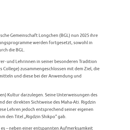
tische Gemeinschaft Longchen (BGL) nun 2025 ihre
hulungsprogramme werden fortgesetzt, sowohl in
urch die BGL.
er- und Lehrinnen in seiner besonderen Tradition
rs College) zusammengeschlossen mit dem Ziel, die
rmitteln und diese bei der Anwendung und
hen) Kultur darzulegen. Seine Unterweisungen des
 der direkten Sichtweise des Maha-Ati. Rigdzin
ese Lehren jedoch entsprechend seiner eigenen
m den Titel „Rigdzin Shikpo“ gab.
der es – neben einer entspannten Aufmerksamkeit