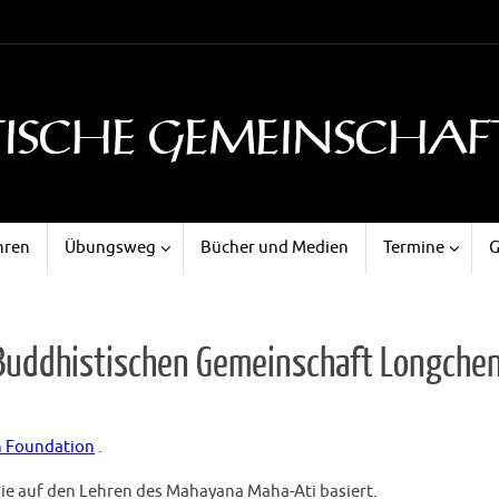
hren
Übungsweg
Bücher und Medien
Termine
G
 Buddhistischen Gemeinschaft Longchen
 Foundation
.
die auf den Lehren des Mahayana Maha-Ati basiert.