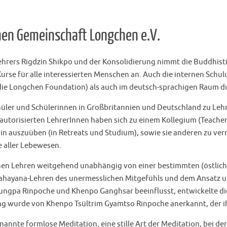
hen Gemeinschaft Longchen e.V.
Lehrers Rigdzin Shikpo und der Konsolidierung nimmt die Buddhis
 Kurse für alle interessierten Menschen an. Auch die internen Sc
 die Longchen Foundation) als auch im deutsch-sprachigen Raum d
chüler und Schülerinnen in Großbritannien und Deutschland zu Lehr
autorisierten LehrerInnen haben sich zu einem Kollegium (Teache
in auszuüben (in Retreats und Studium), sowie sie anderen zu ve
 aller Lebewesen.
schen Lehren weitgehend unabhängig von einer bestimmten (östlic
hayana-Lehren des unermesslichen Mitgefühls und dem Ansatz und
ngpa Rinpoche und Khenpo Ganghsar beeinflusst, entwickelte di
rung wurde von Khenpo Tsültrim Gyamtso Rinpoche anerkannt, der ih
nannte formlose Meditation, eine stille Art der Meditation, bei 