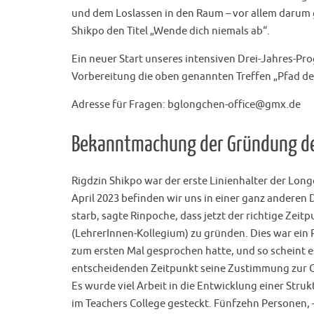
und dem Loslassen in den Raum – vor allem darum 
Shikpo den Titel „Wende dich niemals ab“.
Ein neuer Start unseres intensiven Drei-Jahres-Pr
Vorbereitung die oben genannten Treffen „Pfad der
Adresse für Fragen: bglongchen-office@gmx.de
Bekanntmachung der Gründung de
Rigdzin Shikpo war der erste Linienhalter der Lon
April 2023 befinden wir uns in einer ganz anderen 
starb, sagte Rinpoche, dass jetzt der richtige Zeit
(LehrerInnen-Kollegium) zu gründen. Dies war ein 
zum ersten Mal gesprochen hatte, und so scheint e
entscheidenden Zeitpunkt seine Zustimmung zur 
Es wurde viel Arbeit in die Entwicklung einer Stru
im Teachers College gesteckt. Fünfzehn Personen,