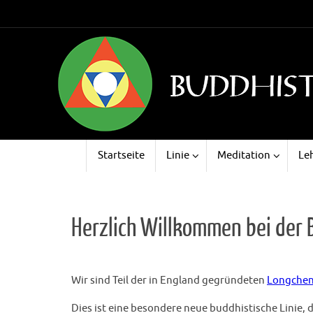
Zum
Inhalt
springen
Zum
Startseite
Linie
Meditation
Le
Inhalt
springen
Herzlich Willkommen bei der
Wir sind Teil der in England gegründeten
Longchen
Dies ist eine besondere neue buddhistische Linie, 